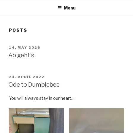
Menu
POSTS
POSTED
14. MAY 2026
ON
Ab geht’s
POSTED
24. APRIL 2022
ON
Ode to Dumblebee
You will always stay in our heart…